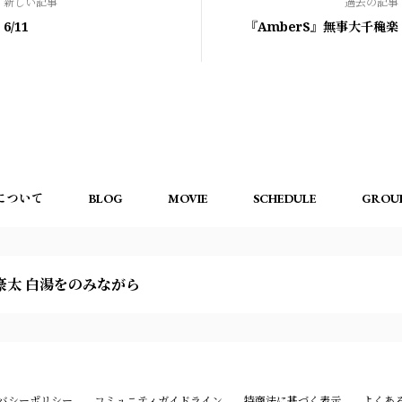
新しい記事
過去の記事
6/11
『AmberS』無事大千穐楽
について
BLOG
MOVIE
SCHEDULE
GROU
豪太 白湯をのみながら
バシーポリシー
コミュニティガイドライン
特商法に基づく表示
よくあ