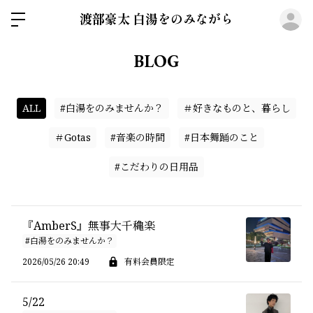
ロ
渡部豪太 白湯をのみながら
BLOG
ALL
#白湯をのみませんか？
＃好きなものと、暮らし
＃Gotas
#音楽の時間
#日本舞踊のこと
#こだわりの日用品
『AmberS』無事大千穐楽
#白湯をのみませんか？
2026/05/26 20:49
有料会員限定
5/22